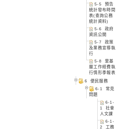
5-5 預告
統計發布時間
表(查詢公務
統計資料)
5-6 政府
資訊公開
5-7 政策
及業務宣導執
行
5-8 里基
層工作經費執
行情形季報表
6 便民服務
6-1 常見
問題
6-1-
1 社會
人文課
6-1-
2 工務