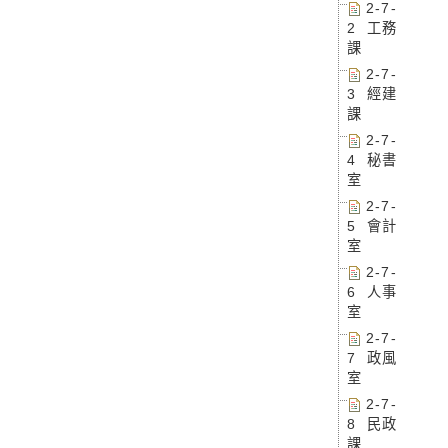
2-7-
2 工務
課
2-7-
3 經建
課
2-7-
4 秘書
室
2-7-
5 會計
室
2-7-
6 人事
室
2-7-
7 政風
室
2-7-
8 民政
課