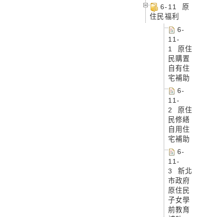
6-11 原
住民福利
6-
11-
1 原住
民購置
自有住
宅補助
6-
11-
2 原住
民修繕
自用住
宅補助
6-
11-
3 新北
市政府
原住民
子女學
前教育