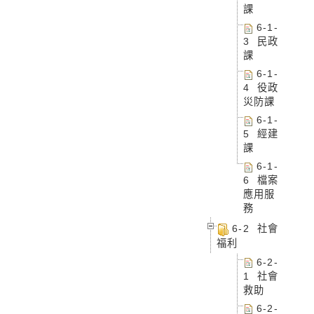
課
6-1-
3 民政
課
6-1-
4 役政
災防課
6-1-
5 經建
課
6-1-
6 檔案
應用服
務
6-2 社會
福利
6-2-
1 社會
救助
6-2-