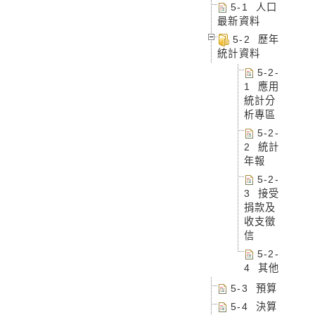
5-1 人口
最新資料
5-2 歷年
統計資料
5-2-
1 應用
統計分
析專區
5-2-
2 統計
年報
5-2-
3 接受
捐款及
收支徵
信
5-2-
4 其他
5-3 預算
5-4 決算