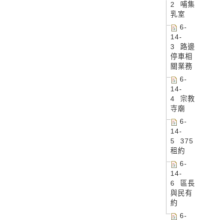
2 哺集
乳室
6-
14-
3 路邊
停車相
關業務
6-
14-
4 宗教
寺廟
6-
14-
5 375
租約
6-
14-
6 區長
與民有
約
6-