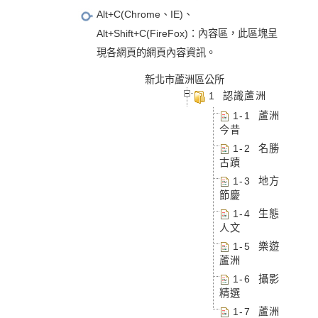
Alt+C(Chrome、IE)、
Alt+Shift+C(FireFox)：內容區，此區塊呈
現各網頁的網頁內容資訊。
新北市蘆洲區公所
1 認識蘆洲
1-1 蘆洲
今昔
1-2 名勝
古蹟
1-3 地方
節慶
1-4 生態
人文
1-5 樂遊
蘆洲
1-6 攝影
精選
1-7 蘆洲