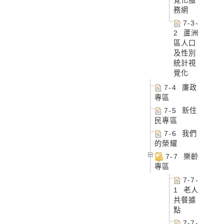
務網
7-3-
2 蘆洲
區人口
及性別
統計視
覺化
7-4 廉政
專區
7-5 新住
民專區
7-6 我們
的榮耀
7-7 樂齡
專區
7-7-
1 老人
共餐據
點
7-7-