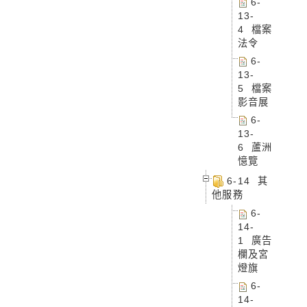
6-
13-
4 檔案
法令
6-
13-
5 檔案
影音展
6-
13-
6 蘆洲
憶覽
6-14 其
他服務
6-
14-
1 廣告
欄及宮
燈旗
6-
14-