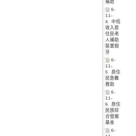
補助
6-
11-
4 中低
收入原
住民老
人補助
裝置假
牙
6-
11-
5 原住
民急難
救助
6-
11-
6 原住
民族綜
合發展
基金
6-