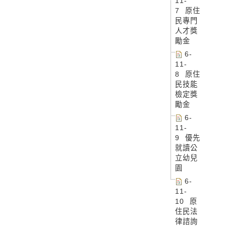
11-
7 原住
民專門
人才獎
勵金
6-
11-
8 原住
民技能
檢定獎
勵金
6-
11-
9 優先
就讀公
立幼兒
園
6-
11-
10 原
住民法
律諮詢