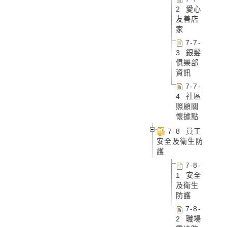
2 愛心
友善店
家
7-7-
3 銀髮
俱樂部
資訊
7-7-
4 社區
照顧關
懷據點
7-8 員工
安全及衛生防
護
7-8-
1 安全
及衛生
防護
7-8-
2 職場