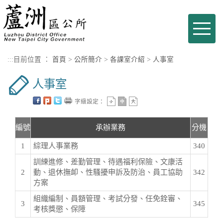
進入內容區塊
Toggle
naviga
:::
目前位置 ：
首頁
>
公所簡介
>
各課室介紹
>
人事室
人事室
字級設定：
編號
承辦業務
分機
1
綜理人事業務
340
訓練進修、差勤管理、待遇福利保險、文康活
2
動、退休撫卹、性騷擾申訴及防治、員工協助
342
方案
組織編制、員額管理、考試分發、任免銓審、
3
345
考核獎懲、保障