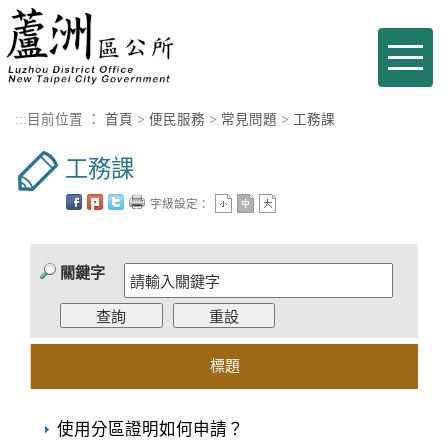
進入內容區塊
Toggle
naviga
:::
目前位置 ：
首頁
>
便民服務
>
常見問題
>
工務課
工務課
字級設定：
關鍵字
標題
使用分區證明如何申請？