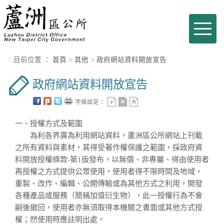
進入內容區塊
Toggle
naviga
:::
目前位置 ：
首頁
>
其他
>
政府網站資料開放宣告
政府網站資料開放宣告
字級設定：
一、授權方式及範圍
為利各界廣為利用網站資料，蘆洲區公所網站上刊載
之所有資料與素材，其得受著作權保護之範圍，採政府資
料開放授權條款-第1版發布，以無償、非專屬、得由使用者
再授權之方式提供公眾使用，使用者得不限時間及地域，
重製、改作、編輯、公開傳輸或為其他方式之利用，開發
各種產品或服務（簡稱加值衍生物），此一授權行為不會
嗣後撤回，使用者亦無須取得本機關之書面或其他方式授
權；然使用時應註明出處。