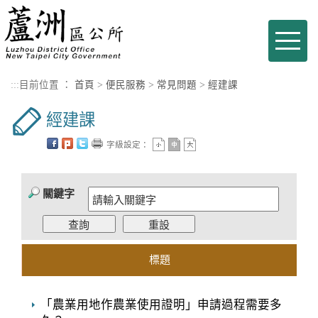
進入內容區塊
Toggle
naviga
:::
目前位置 ：
首頁
>
便民服務
>
常見問題
>
經建課
經建課
字級設定：
關鍵字
標題
「農業用地作農業使用證明」申請過程需要多