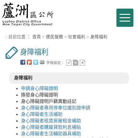
進入內容區塊
Toggle
naviga
:::
目前位置 ：
首頁
>
便民服務
>
社會福利
>
身障福利
身障福利
字級設定：
身障福利
申請身心障礙證明
換發身心障礙證明
身心障礙證明戶籍異動註記
身心障礙者專用停車位識別證申請
身心障礙者生活補助
身心障礙者租賃房屋租金補助
身心障礙者購屋貸款利息補貼
身心障礙者生活輔助器具補助