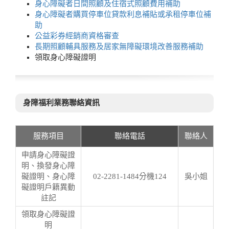
身心障礙者日間照顧及住宿式照顧費用補助
身心障礙者購買停車位貸款利息補貼或承租停車位補
助
公益彩券經銷商資格審查
長期照顧輔具服務及居家無障礙環境改善服務補助
領取身心障礙證明
身障福利業務聯絡資訊
服務項目
聯絡電話
聯絡人
申請身心障礙證
明、換發身心障
礙證明、身心障
02-2281-1484分機124
吳小姐
礙證明戶籍異動
註記
領取身心障礙證
明