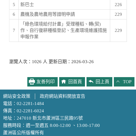
5
新巴士
226
6
農機及農地農用等證明申請
229
「綠色環境給付計畫」受理種稻、轉(契)
7
作、自行復耕種植登記、生產環境維護措施
229
申報作業
瀏覽人次：1026 人 更新日期：2026-03-26
友善列印
回首頁
回上頁
TOP
網站安全政策
│
政府網站資料開放宣告
電話：02-2281-1484
傳真：02-2281-6024
地址：247010 新北市蘆洲區三民路95號
服務時段：週一至週五 8:00-12:00 、13:00-17:00
蘆洲區公所版權所有