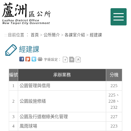
進入內容區塊
Toggle
naviga
:::
目前位置 ：
首頁
>
公所簡介
>
各課室介紹
>
經建課
經建課
字級設定：
編號
承辦業務
分機
1
公園管理與借用
225
225、
2
公園設施修繕
228、
232
3
公園及行道樹綠美化管理
227
4
風雨球場
223