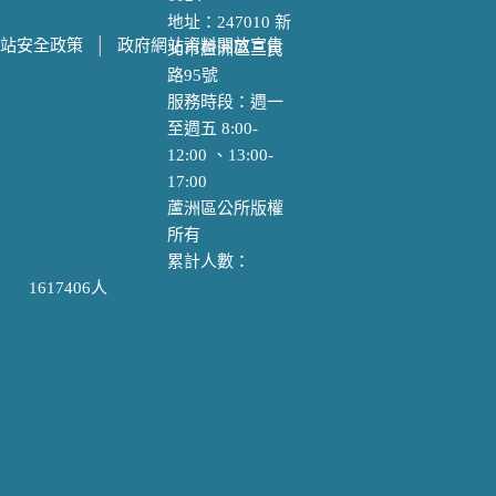
視覺化專區
地址：247010 新
站安全政策
│
政府網站資料開放宣告
北市蘆洲區三民
諮
廉政專區
路95號
新住民專區
服務時段：週一
下
我們的榮耀
至週五 8:00-
樂齡專區
12:00 、13:00-
員工安全及衛生
17:00
會
防護
蘆洲區公所版權
證
我們的品牌
所有
累計人數：
1617406人