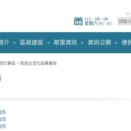
:::
115 - 08 - 08
星期六 05 : 02
簡介
區政建設
鄰里資訊
資訊公開
便
流化專區
>
性別主流化成果報告
告
報告
報告
報告