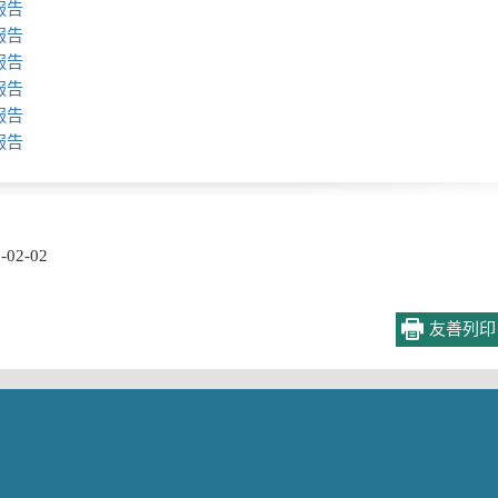
報告
報告
報告
報告
報告
報告
02-02
友善列印
區政建設
鄰里資訊
資訊公開
便民服務
重大建設
里長資訊
人口最新資料
常見問題
路平天清
鄰里長名冊
歷年統計資料
社會福利