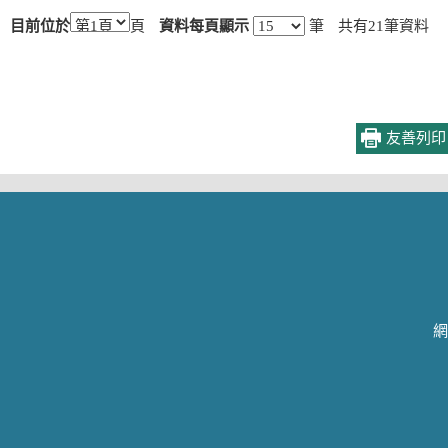
目前位於
頁
資料每頁顯示
筆
共有
21
筆資料
友善列印
區政建設
鄰里資訊
資訊公開
便民服務
重大建設
里長資訊
人口最新資料
常見問題
路平天清
鄰里長名冊
歷年統計資料
社會福利
綠美蘆洲
社區發展協會
預算
兵役業務
網
決算
調解會與法律
詢
預告統計發布時
間表(查詢公務統
道路、路燈、
計資料)
水道
政府資訊公開
場地租借