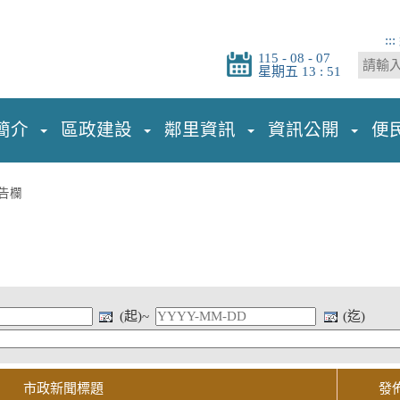
:::
115 - 08 - 07
星期五 13 : 51
簡介
區政建設
鄰里資訊
資訊公開
便
告欄
(起)~
(迄)
市政新聞標題
發