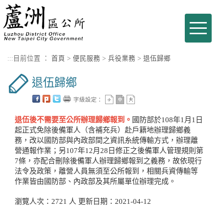
進入內容區塊
Toggle
naviga
:::
目前位置 ：
首頁
>
便民服務
>
兵役業務
>
退伍歸鄉
退伍歸鄉
字級設定：
退伍後不需要至公所辦理歸鄉報到。
國防部於108年1月1日
起正式免除後備軍人（含補充兵）赴戶籍地辦理歸鄉義
務，改以國防部與內政部間之資訊糸統傳輸方式，辦理離
營通報作業；另107年12月28日修正之後備軍人管理規則第
7條，亦配合刪除後備軍人辦理歸鄉報到之義務，故依現行
法令及政策，離營人員無須至公所報到，相關兵資傳輸等
作業皆由國防部、內政部及其所屬單位辦理完成。
瀏覽人次：2721 人 更新日期：2021-04-12