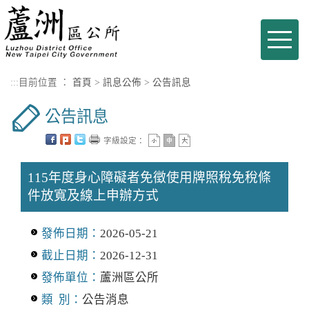
進入內容區塊
Toggle
naviga
:::
目前位置 ：
首頁
>
訊息公佈
>
公告訊息
公告訊息
字級設定：
115年度身心障礙者免徵使用牌照稅免稅條
件放寬及線上申辦方式
發佈日期：
2026-05-21
截止日期：
2026-12-31
發佈單位：
蘆洲區公所
類 別：
公告消息