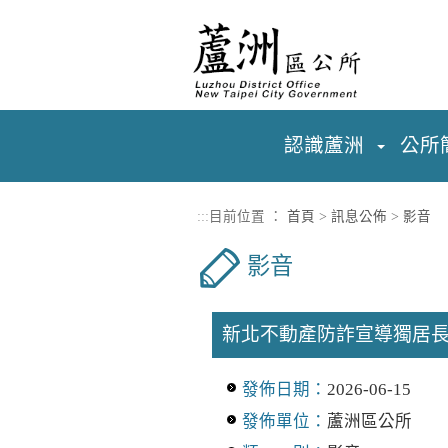
進入內容區塊
認識蘆洲
公所
:::
目前位置 ：
首頁
>
訊息公佈
>
影音
影音
新北不動產防詐宣導獨居
發佈日期：
2026-06-15
發佈單位：
蘆洲區公所