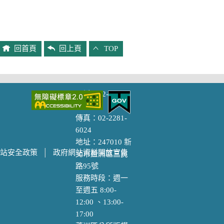
回首頁
回上頁
TOP
主題專區
電話：02-2281-
1484
防災專區
傳真：02-2281-
性別主流化專區
6024
視覺化專區
地址：247010 新
站安全政策
│
政府網站資料開放宣告
北市蘆洲區三民
諮
廉政專區
路95號
新住民專區
服務時段：週一
下
我們的榮耀
至週五 8:00-
樂齡專區
12:00 、13:00-
員工安全及衛生
17:00
會
防護