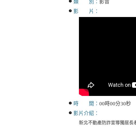
類 別：
影音
影 片：
時 間：
00時00分30秒
影片介紹：
新北不動產防詐宣導獨居長