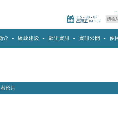
:::
115 - 08 - 07
星期五 04 : 52
簡介
區政建設
鄰里資訊
資訊公開
便
長者影片