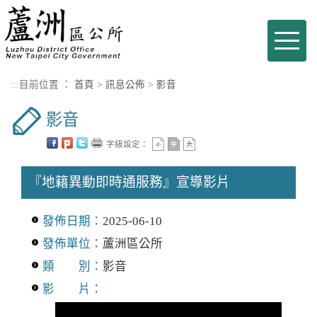
進入內容區塊
Toggle
naviga
:::
目前位置 ：
首頁
>
訊息公佈
>
影音
影音
字級設定：
『地籍異動即時通服務』宣導影片
發佈日期：
2025-06-10
發佈單位：
蘆洲區公所
類 別：
影音
影 片：